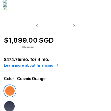
Previous
Next
$1,899.00 SGD
Tax included.
Shipping
calculated at checkout.
or
$474.75
/mo. for 4 mo.
Learn more about financing
Color
- Cosmic Orange