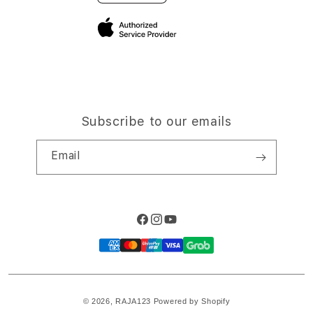
Traveller’s Reservation
Site Terms of Use
Subscribe to our emails
Email
Facebook
Instagram
YouTube
Payment
methods
© 2026,
RAJA123
Powered by Shopify